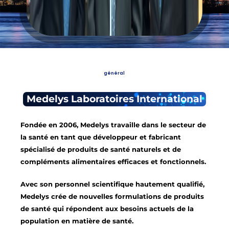
J.F Robert Bolduc
Jean-Yves Leroux (Ph.D.,
Tuong Tuan Thong Vice-
Président exécutif du conseil
MBA) Fondateur,
président exécutif
d'administration et co-PDG
président et directeur
général
Medelys Laboratoires International
Fondée en 2006, Medelys travaille dans le secteur de
la santé en tant que développeur et fabricant
spécialisé de produits de santé naturels et de
compléments alimentaires efficaces et fonctionnels.
Avec son personnel scientifique hautement qualifié,
Medelys crée de nouvelles formulations de produits
de santé qui répondent aux besoins actuels de la
population en matière de santé.