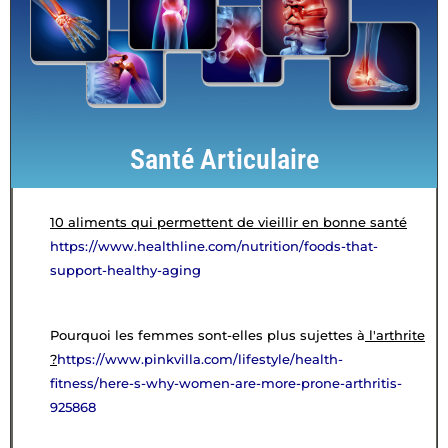
Santé Articulaire
10 aliments qui permettent de vieillir en bonne santé
https://www.healthline.com/nutrition/foods-that-
support-healthy-aging
Pourquoi les femmes sont-elles plus sujettes à
l'arthrite
?
https://www.pinkvilla.com/lifestyle/health-
fitness/here-s-why-women-are-more-prone-arthritis-
925868