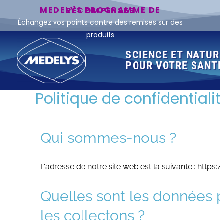
MEDELYS PROGRAMME DE RÉCOMPENSES
Échangez vos points contre des remises sur des
produits
SCIENCE ET NATUR
POUR VOTRE SANT
Politique de confidentiali
Qui sommes-nous ?
L'adresse de notre site web est la suivante : http
Quelles sont les données 
les collectons ?