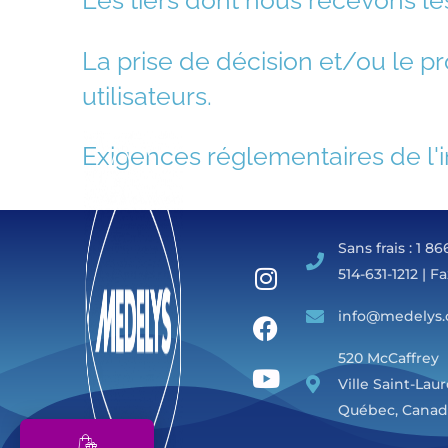
Les tiers dont nous recevons l
La prise de décision et/ou le p
utilisateurs.
Exigences réglementaires de l'i
Sans frais : 1 8
514-631-1212 | Fa
info@medelys.
520 McCaffrey
Ville Saint-Lau
Québec, Canada