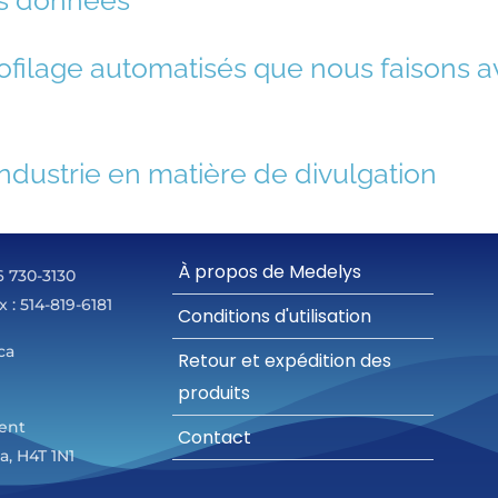
es données
rofilage automatisés que nous faisons 
ndustrie en matière de divulgation
À propos de Medelys
66 730-3130
x : 514-819-6181
Conditions d'utilisation
ca
Retour et expédition des
produits
rent
Contact
, H4T 1N1