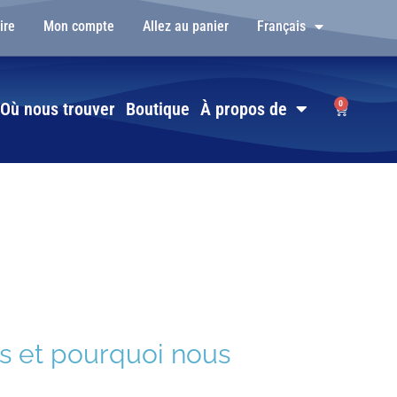
ire
Mon compte
Allez au panier
Français
0
Où nous trouver
Boutique
À propos de
s et pourquoi nous