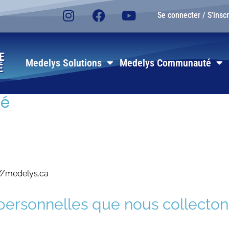
Se connecter / S'inscr
E
Medelys Solutions
Medelys Communauté
É
té
s://medelys.ca
personnelles que nous collecton