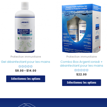
Protection immunitaire
Protection immunitaire
Gel désinfectant pour les mains
Combo Box Argent ionisé +
désinfectant pour les mains
$
8.00
Rated
-
$
14.00
0
Rated
$
22.00
sur
0
5
Sélectionnez les options
sur
5
Sélectionnez les options