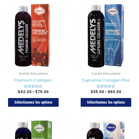
Santé Articulaire
Santé Articulaire
Premium Collagen
Supreme Collagen Plus
$
42.00
Rated
-
$
75.00
$
35.00
Rated
-
$
60.00
0
0
sur
sur
5
5
Sélectionnez les options
Sélectionnez les options