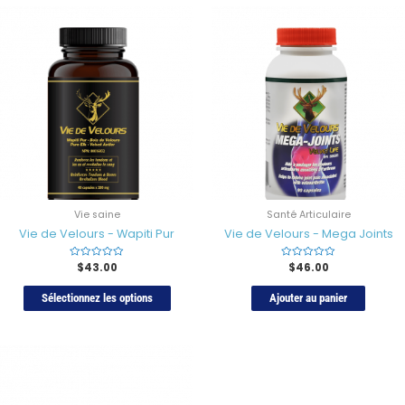
Vie saine
Santé Articulaire
Vie de Velours - Wapiti Pur
Vie de Velours - Mega Joints
Rated
$
43.00
Rated
$
46.00
0
0
sur
sur
5
5
Sélectionnez les options
Ajouter au panier