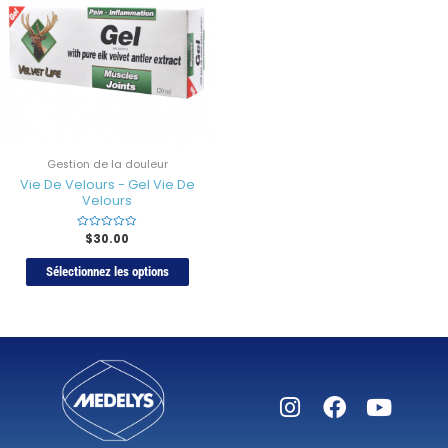
Gestion de la douleur
Vie De Velours - Gel Vie De
Velours
Rated
$
30.00
0
sur
5
Sélectionnez les options